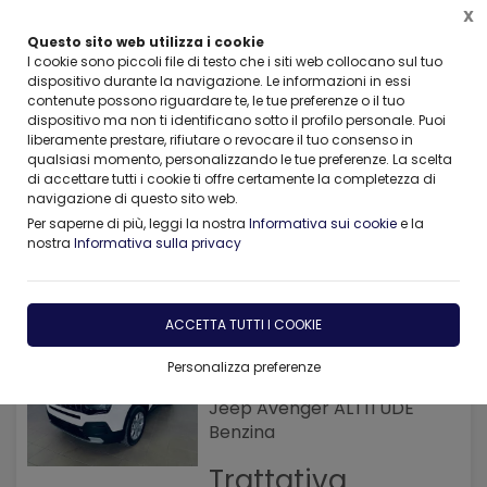
X
Questo sito web utilizza i cookie
I cookie sono piccoli file di testo che i siti web collocano sul tuo
dispositivo durante la navigazione. Le informazioni in essi
contenute possono riguardare te, le tue preferenze o il tuo
dispositivo ma non ti identificano sotto il profilo personale. Puoi
Home
AUTO AZIENDALI , KM0
Jeep
Avenger
liberamente prestare, rifiutare o revocare il tuo consenso in
qualsiasi momento, personalizzando le tue preferenze. La scelta
di accettare tutti i cookie ti offre certamente la completezza di
FILTRA
navigazione di questo sito web.
Per saperne di più, leggi la nostra
Informativa sui cookie
e la
Jeep Avenger
nostra
Informativa sulla privacy
1 risultati
ACCETTA TUTTI I COOKIE
Personalizza preferenze
0 Km
Jeep Avenger ALTITUDE
Benzina
Trattativa