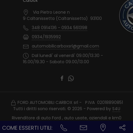
Carbox
Via Pietro Leone n
9 Caltanissetta (Caltanissetta) 93100
348 0914136 - 0934 561398
0934/1935992
automobilicarboxsrl@gmail.com
Dal lunedi' al venerdi' 09.00/13.30 -
16.00/19.30 - Sabato 09.00/13.00
FORD AUTOMOBILI CARBOX srl - P.IVA 02018890851
Tutti i diritti sono riservati. © 2026 - Powered by
S4U
Rivenditore di auto Ford , auto usate, aziendali e km0
COME ESSERTI UTILI: