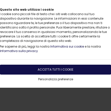
Questo sito web utilizza i cookie
I cookie sono piccoli file di testo che i siti web collocano sul tuo
dispositivo durante la navigazione. Le informazioni in essi contenute
possono riguardare te, le tue preferenze o il tuo dispositivo ma non ti
identificano sotto il profilo personale. Puoi liberamente prestare, rifiutare o
revocare il tuo consenso in qualsiasi momento, personalizzando le tue
preferenze. La scelta di accettare tutti i cookie ti offre certamente la
completezza di navigazione di questo sito web.
ENDALI & KM0
AUTO USATE
PROMOZIONI DEL MESE
Per saperne di più, leggi la nostra
Informativa sui cookie
e la nostra
Informativa sulla privacy
ACCETTA TUTTI I COOKIE
Personalizza preferenze