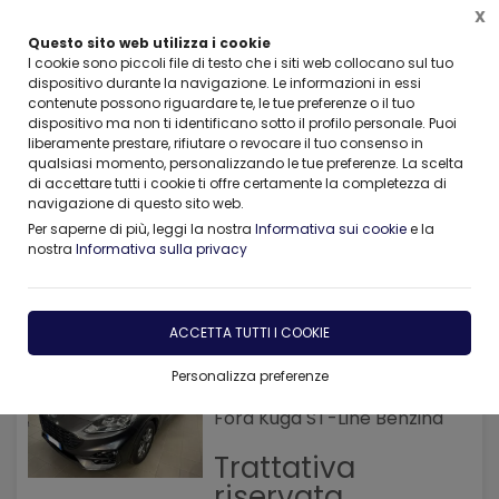
X
Questo sito web utilizza i cookie
I cookie sono piccoli file di testo che i siti web collocano sul tuo
dispositivo durante la navigazione. Le informazioni in essi
contenute possono riguardare te, le tue preferenze o il tuo
dispositivo ma non ti identificano sotto il profilo personale. Puoi
Home
AUTO AZIENDALI , KM0
Ford
liberamente prestare, rifiutare o revocare il tuo consenso in
qualsiasi momento, personalizzando le tue preferenze. La scelta
di accettare tutti i cookie ti offre certamente la completezza di
FILTRA
navigazione di questo sito web.
Per saperne di più, leggi la nostra
Informativa sui cookie
e la
Ford
nostra
Informativa sulla privacy
7 risultati
ACCETTA TUTTI I COOKIE
Personalizza preferenze
58000 Km
Ford Kuga ST-Line Benzina
Trattativa
riservata