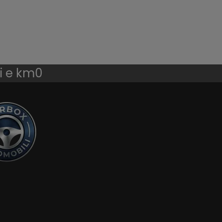
li e km0