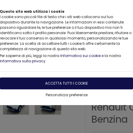
Questo sito web utilizza i cookie
I cookie sono piccoli file di testo che i siti web collocano sul tuo
dispositivo durante la navigazione. Le informazioni in essi contenute
possono riguardare te, le tue preferenze o il tuo dispositivo ma non ti
identificano sotto il profilo personale. Puoi liberamente prestare, rifiutare o
revocare il tuo consenso in qualsiasi momento, personalizzando le tue
preferenze. La scelta di accettare tutti i cookie ti offre certamente la
completezza di navigazione di questo sito web.
ENDALI & KM0
AUTO USATE
PROMOZIONI DEL MESE
Per saperne di più, leggi la nostra
Informativa sui cookie
e la nostra
Informativa sulla privacy
ACCETTA TUTTI I COOKIE
Personalizza preferenze
Renault 
Benzina