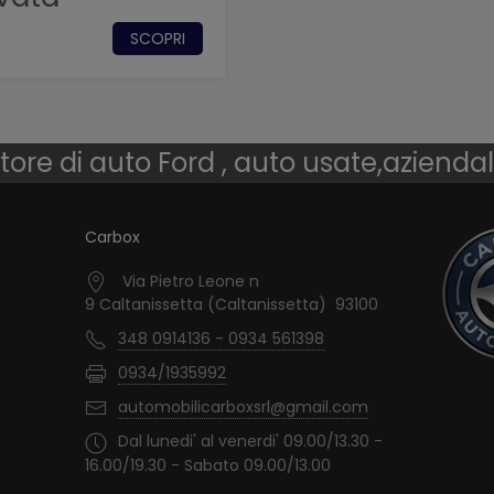
SCOPRI
tore di auto Ford , auto usate,azienda
Carbox
Via Pietro Leone n
9 Caltanissetta (Caltanissetta) 93100
348 0914136 - 0934 561398
0934/1935992
automobilicarboxsrl@gmail.com
Dal lunedi' al venerdi' 09.00/13.30 -
16.00/19.30 - Sabato 09.00/13.00