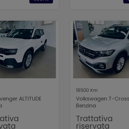
18500 Km
venger ALTITUDE
Volkswagen T-Cross
a
Benzina
tativa
Trattativa
rvata
riservata