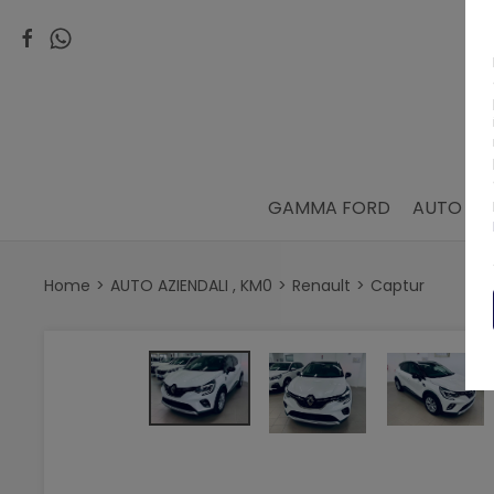
GAMMA FORD
AUTO AZI
Home
AUTO AZIENDALI , KM0
Renault
Captur