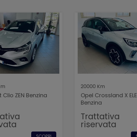
Km
20000 Km
t Clio ZEN Benzina
Opel Crossland X E
Benzina
tativa
Trattativa
rvata
riservata
SCOPRI