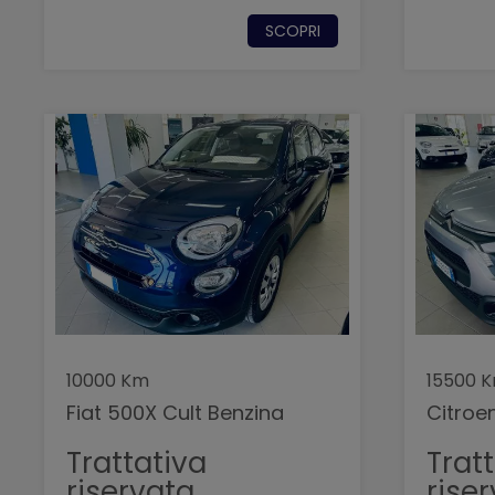
SCOPRI
10000 Km
15500 
Fiat 500X Cult Benzina
Citroe
Trattativa
Trat
riservata
rise