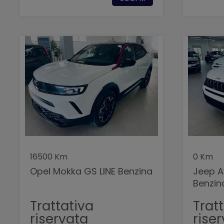
16500 Km
0 Km
Opel Mokka GS LINE Benzina
Jeep A
Benzin
Trattativa
Trat
riservata
rise