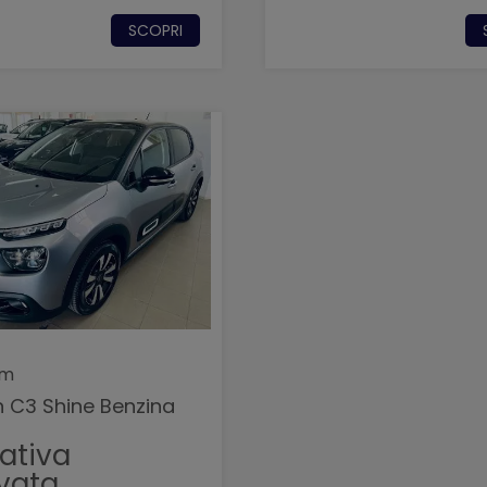
SCOPRI
Km
n C3 Shine Benzina
tativa
rvata