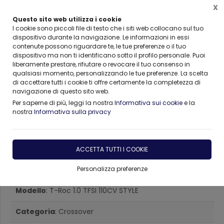
X
Questo sito web utilizza i cookie
I cookie sono piccoli file di testo che i siti web collocano sul tuo
dispositivo durante la navigazione. Le informazioni in essi
contenute possono riguardare te, le tue preferenze o il tuo
Home
AUTO AZIENDALI , KM0
Volkswagen
T-Roc
dispositivo ma non ti identificano sotto il profilo personale. Puoi
liberamente prestare, rifiutare o revocare il tuo consenso in
qualsiasi momento, personalizzando le tue preferenze. La scelta
di accettare tutti i cookie ti offre certamente la completezza di
navigazione di questo sito web.
Per saperne di più, leggi la nostra
Informativa sui cookie
e la
nostra
Informativa sulla privacy
Volkswagen T-Roc 1.0 TFSI
110CV STYLE Benzina
ACCETTA TUTTI I COOKIE
Marca
: Volkswagen
Personalizza preferenze
Modello
: T-Roc 1.0 TFSI 110CV STYLE
Categoria
: Crossover