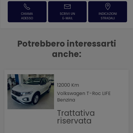
CHIAMA
SCRIVI UN
INDICAZIONI
ADESSO
E-MAIL
STRADALI
Potrebbero interessarti
anche:
12000 Km
Volkswagen T-Roc LIFE
Benzina
Trattativa
riservata