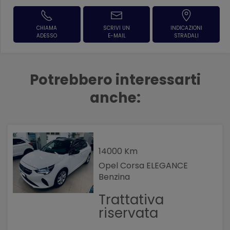
CHIAMA
SCRIVI UN
INDICAZIONI
ADESSO
E-MAIL
STRADALI
Potrebbero interessarti
anche:
14000 Km
Opel Corsa ELEGANCE
Benzina
Trattativa
riservata