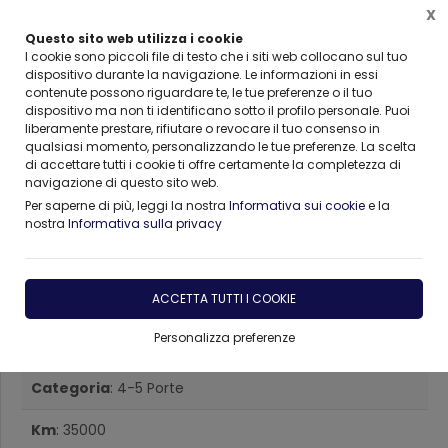
X
Questo sito web utilizza i cookie
I cookie sono piccoli file di testo che i siti web collocano sul tuo
dispositivo durante la navigazione. Le informazioni in essi
contenute possono riguardare te, le tue preferenze o il tuo
Home
AUTO AZIENDALI , KM0
Opel
Corsa
dispositivo ma non ti identificano sotto il profilo personale. Puoi
liberamente prestare, rifiutare o revocare il tuo consenso in
qualsiasi momento, personalizzando le tue preferenze. La scelta
di accettare tutti i cookie ti offre certamente la completezza di
navigazione di questo sito web.
Per saperne di più, leggi la nostra
Informativa sui cookie
e la
nostra
Informativa sulla privacy
Opel Corsa EDITION Benzina
ACCETTA TUTTI I COOKIE
Marca
: Opel
Personalizza preferenze
Modello
: Corsa EDITION
Categoria
: 4-5 Porte
Km
: 35000