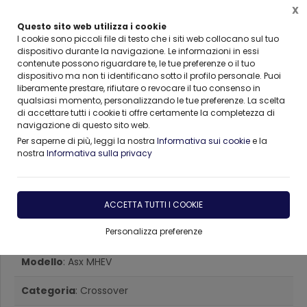
X
Questo sito web utilizza i cookie
I cookie sono piccoli file di testo che i siti web collocano sul tuo
dispositivo durante la navigazione. Le informazioni in essi
contenute possono riguardare te, le tue preferenze o il tuo
Home
AUTO AZIENDALI , KM0
Mitsubishi
Asx
dispositivo ma non ti identificano sotto il profilo personale. Puoi
liberamente prestare, rifiutare o revocare il tuo consenso in
qualsiasi momento, personalizzando le tue preferenze. La scelta
di accettare tutti i cookie ti offre certamente la completezza di
navigazione di questo sito web.
Per saperne di più, leggi la nostra
Informativa sui cookie
e la
nostra
Informativa sulla privacy
Mitsubishi Asx MHEV Elettrica
/ Benzina
ACCETTA TUTTI I COOKIE
Personalizza preferenze
Marca
: Mitsubishi
Modello
: Asx MHEV
Categoria
: Crossover